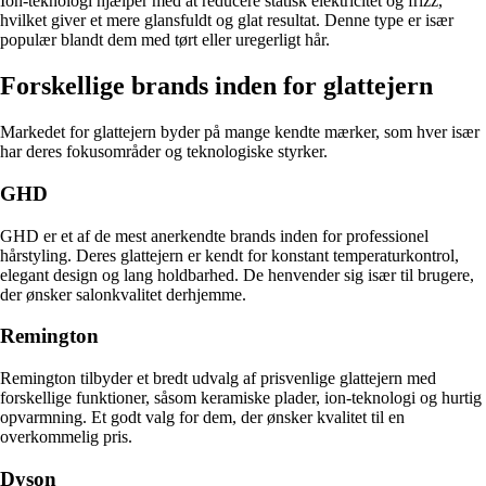
Ion-teknologi hjælper med at reducere statisk elektricitet og frizz,
hvilket giver et mere glansfuldt og glat resultat. Denne type er især
populær blandt dem med tørt eller uregerligt hår.
Forskellige brands inden for glattejern
Markedet for glattejern byder på mange kendte mærker, som hver især
har deres fokusområder og teknologiske styrker.
GHD
GHD er et af de mest anerkendte brands inden for professionel
hårstyling. Deres glattejern er kendt for konstant temperaturkontrol,
elegant design og lang holdbarhed. De henvender sig især til brugere,
der ønsker salonkvalitet derhjemme.
Remington
Remington tilbyder et bredt udvalg af prisvenlige glattejern med
forskellige funktioner, såsom keramiske plader, ion-teknologi og hurtig
opvarmning. Et godt valg for dem, der ønsker kvalitet til en
overkommelig pris.
Dyson