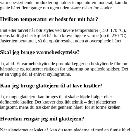
varmebeskyttende produkter og holder temperaturen moderat, kan du
glatte håret flere gange om ugen uden større risiko for skader.
Hvilken temperatur er bedst for mit hår?
Fint eller farvet hår bør styles ved lavere temperaturer (150–170 °C),
mens kraftigt eller krøllet hår kan kræve højere varme (op til 230 °C).
Juster temperaturen, så du opnår resultat uden at overophede håret.
Skal jeg bruge varmebeskyttelse?
Ja, altid. Et varmebeskyttende produkt lægger en beskyttende film om
hårstråene og reducerer risikoen for udtørring og spaltede spidser. Det
er en vigtig del af enhver stylingrutine.
Kan jeg bruge glattejern til at lave krøller?
Ja, mange glattejern kan bruges til at skabe bløde bølger eller
definerede krøller. Det kræver dog lidt teknik – drej glattejernet
langsomt, mens du trækker det gennem håret, for at forme krøllen.
Hvordan rengør jeg mit glattejern?
Når glattejernet er kølet af, kan du tørre pladerne af med en fugtig klud