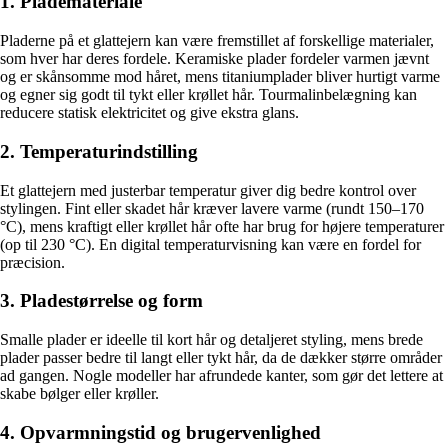
1. Plademateriale
Pladerne på et glattejern kan være fremstillet af forskellige materialer,
som hver har deres fordele. Keramiske plader fordeler varmen jævnt
og er skånsomme mod håret, mens titaniumplader bliver hurtigt varme
og egner sig godt til tykt eller krøllet hår. Tourmalinbelægning kan
reducere statisk elektricitet og give ekstra glans.
2. Temperaturindstilling
Et glattejern med justerbar temperatur giver dig bedre kontrol over
stylingen. Fint eller skadet hår kræver lavere varme (rundt 150–170
°C), mens kraftigt eller krøllet hår ofte har brug for højere temperaturer
(op til 230 °C). En digital temperaturvisning kan være en fordel for
præcision.
3. Pladestørrelse og form
Smalle plader er ideelle til kort hår og detaljeret styling, mens brede
plader passer bedre til langt eller tykt hår, da de dækker større områder
ad gangen. Nogle modeller har afrundede kanter, som gør det lettere at
skabe bølger eller krøller.
4. Opvarmningstid og brugervenlighed