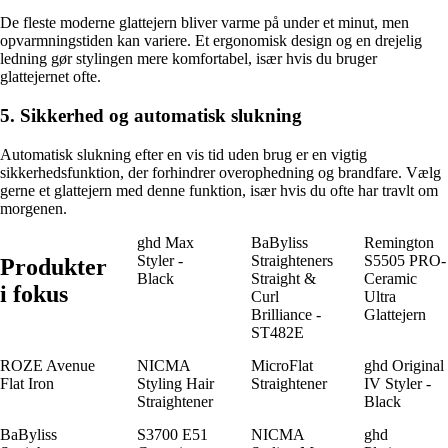
De fleste moderne glattejern bliver varme på under et minut, men
opvarmningstiden kan variere. Et ergonomisk design og en drejelig
ledning gør stylingen mere komfortabel, især hvis du bruger
glattejernet ofte.
5. Sikkerhed og automatisk slukning
Automatisk slukning efter en vis tid uden brug er en vigtig
sikkerhedsfunktion, der forhindrer overophedning og brandfare. Vælg
gerne et glattejern med denne funktion, især hvis du ofte har travlt om
morgenen.
ghd Max
BaByliss
Remington
Styler -
Straighteners
S5505 PRO-
Produkter
Black
Straight &
Ceramic
i fokus
Curl
Ultra
Brilliance -
Glattejern
ST482E
ROZE Avenue
NICMA
MicroFlat
ghd Original
Flat Iron
Styling Hair
Straightener
IV Styler -
Straightener
Black
BaByliss
S3700 E51
NICMA
ghd