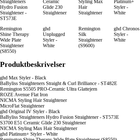
Straighteners
Ceramic
Styling Max
Platinum+
Hydro Fusion
Glide 230
Hair
Styler -
Straightener -
Straightener
Straightener
White
ST573E
Remington
ghd
Remington
ghd Chronos
Shine Therapy
Unplugged
Silk
Styler -
Wide Plate
Styler -
Straightener
White
Straightener
White
(S9600)
(S8550)
Produktbeskrivelser
ghd Max Styler - Black
BaByliss Straighteners Straight & Curl Brilliance - ST482E
Remington S5505 PRO-Ceramic Ultra Glattejern
ROZE Avenue Flat Iron
NICMA Styling Hair Straightener
MicroFlat Straightener
ghd Original IV Styler - Black
BaByliss Straighteners Hydro Fusion Straightener - ST573E
S3700 E51 Ceramic Glide 230 Straightener
NICMA Styling Max Hair Straightener
ghd Platinum+ Styler - White
Remington Shine Therapy Wide Plate Straightener (S8550)