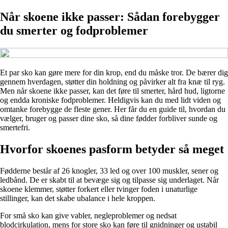
Når skoene ikke passer: Sådan forebygger
du smerter og fodproblemer
Et par sko kan gøre mere for din krop, end du måske tror. De bærer dig
gennem hverdagen, støtter din holdning og påvirker alt fra knæ til ryg.
Men når skoene ikke passer, kan det føre til smerter, hård hud, ligtorne
og endda kroniske fodproblemer. Heldigvis kan du med lidt viden og
omtanke forebygge de fleste gener. Her får du en guide til, hvordan du
vælger, bruger og passer dine sko, så dine fødder forbliver sunde og
smertefri.
Hvorfor skoenes pasform betyder så meget
Fødderne består af 26 knogler, 33 led og over 100 muskler, sener og
ledbånd. De er skabt til at bevæge sig og tilpasse sig underlaget. Når
skoene klemmer, støtter forkert eller tvinger foden i unaturlige
stillinger, kan det skabe ubalance i hele kroppen.
For små sko kan give vabler, negleproblemer og nedsat
blodcirkulation, mens for store sko kan føre til gnidninger og ustabil