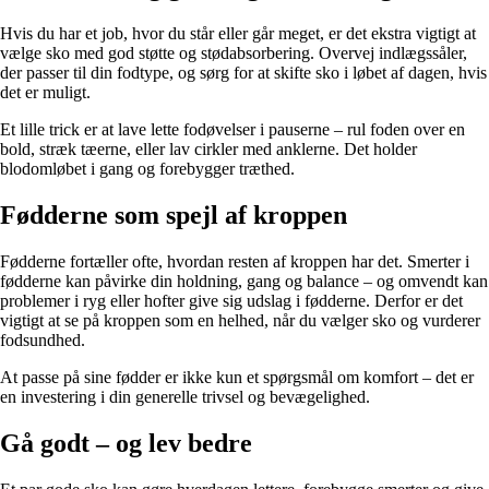
Hvis du har et job, hvor du står eller går meget, er det ekstra vigtigt at
vælge sko med god støtte og stødabsorbering. Overvej indlægssåler,
der passer til din fodtype, og sørg for at skifte sko i løbet af dagen, hvis
det er muligt.
Et lille trick er at lave lette fodøvelser i pauserne – rul foden over en
bold, stræk tæerne, eller lav cirkler med anklerne. Det holder
blodomløbet i gang og forebygger træthed.
Fødderne som spejl af kroppen
Fødderne fortæller ofte, hvordan resten af kroppen har det. Smerter i
fødderne kan påvirke din holdning, gang og balance – og omvendt kan
problemer i ryg eller hofter give sig udslag i fødderne. Derfor er det
vigtigt at se på kroppen som en helhed, når du vælger sko og vurderer
fodsundhed.
At passe på sine fødder er ikke kun et spørgsmål om komfort – det er
en investering i din generelle trivsel og bevægelighed.
Gå godt – og lev bedre