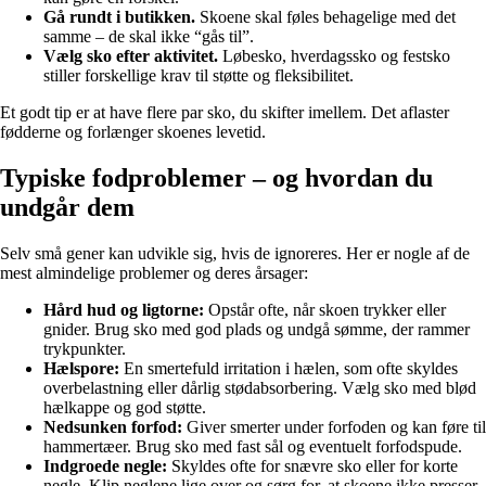
Gå rundt i butikken.
Skoene skal føles behagelige med det
samme – de skal ikke “gås til”.
Vælg sko efter aktivitet.
Løbesko, hverdagssko og festsko
stiller forskellige krav til støtte og fleksibilitet.
Et godt tip er at have flere par sko, du skifter imellem. Det aflaster
fødderne og forlænger skoenes levetid.
Typiske fodproblemer – og hvordan du
undgår dem
Selv små gener kan udvikle sig, hvis de ignoreres. Her er nogle af de
mest almindelige problemer og deres årsager:
Hård hud og ligtorne:
Opstår ofte, når skoen trykker eller
gnider. Brug sko med god plads og undgå sømme, der rammer
trykpunkter.
Hælspore:
En smertefuld irritation i hælen, som ofte skyldes
overbelastning eller dårlig stødabsorbering. Vælg sko med blød
hælkappe og god støtte.
Nedsunken forfod:
Giver smerter under forfoden og kan føre til
hammertæer. Brug sko med fast sål og eventuelt forfodspude.
Indgroede negle:
Skyldes ofte for snævre sko eller for korte
negle. Klip neglene lige over og sørg for, at skoene ikke presser