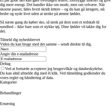
Et par gode sko kan gøre hverdagen lettere, forebygge smerter og give
dig mere energi. Det handler ikke om mode, men om velvære. Når
skoene passer, føles hvert skridt lettere – og du kan gå længere, stå
bedre og nyde livet uden at tænke på ømme fødder.
Så næste gang du køber sko, så tænk på dem som et redskab til
sundhed – ikke bare som et stykke tøj. Dine fødder vil takke dig for
det.
Tilmeld dig nyhedsbrevet
Viden du kan bruge med det samme – sendt direkte til dig.
Angiv din e-mailadresse
Deltag
Ved at fortsætte accepterer jeg brugervilkår og databeskyttelse.
Du kan altid afmelde dig med ét klik. Ved tilmelding godkender du
vores regler og håndtering af data.
Kategorier
Behandlinger
Ernæring