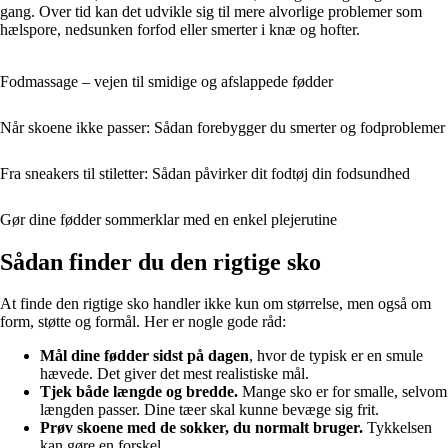
gang. Over tid kan det udvikle sig til mere alvorlige problemer som
hælspore, nedsunken forfod eller smerter i knæ og hofter.
Fodmassage – vejen til smidige og afslappede fødder
Når skoene ikke passer: Sådan forebygger du smerter og fodproblemer
Fra sneakers til stiletter: Sådan påvirker dit fodtøj din fodsundhed
Gør dine fødder sommerklar med en enkel plejerutine
Sådan finder du den rigtige sko
At finde den rigtige sko handler ikke kun om størrelse, men også om
form, støtte og formål. Her er nogle gode råd:
Mål dine fødder sidst på dagen
, hvor de typisk er en smule
hævede. Det giver det mest realistiske mål.
Tjek både længde og bredde.
Mange sko er for smalle, selvom
længden passer. Dine tæer skal kunne bevæge sig frit.
Prøv skoene med de sokker, du normalt bruger.
Tykkelsen
kan gøre en forskel.