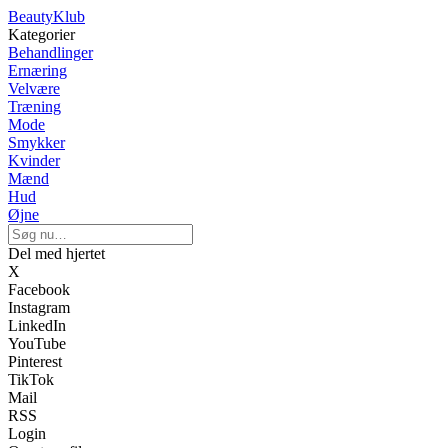
BeautyKlub
Kategorier
Behandlinger
Ernæring
Velvære
Træning
Mode
Smykker
Kvinder
Mænd
Hud
Øjne
Del med hjertet
X
Facebook
Instagram
LinkedIn
YouTube
Pinterest
TikTok
Mail
RSS
Login