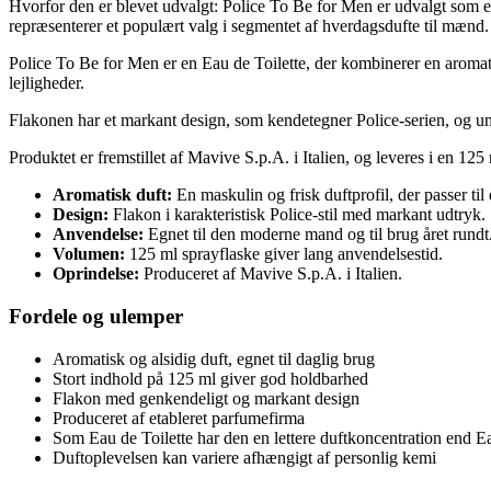
Hvorfor den er blevet udvalgt: Police To Be for Men er udvalgt som et
repræsenterer et populært valg i segmentet af hverdagsdufte til mænd.
Police To Be for Men er en Eau de Toilette, der kombinerer en aromat
lejligheder.
Flakonen har et markant design, som kendetegner Police-serien, og und
Produktet er fremstillet af Mavive S.p.A. i Italien, og leveres i en 12
Aromatisk duft:
En maskulin og frisk duftprofil, der passer til
Design:
Flakon i karakteristisk Police-stil med markant udtryk.
Anvendelse:
Egnet til den moderne mand og til brug året rundt
Volumen:
125 ml sprayflaske giver lang anvendelsestid.
Oprindelse:
Produceret af Mavive S.p.A. i Italien.
Fordele og ulemper
Aromatisk og alsidig duft, egnet til daglig brug
Stort indhold på 125 ml giver god holdbarhed
Flakon med genkendeligt og markant design
Produceret af etableret parfumefirma
Som Eau de Toilette har den en lettere duftkoncentration end 
Duftoplevelsen kan variere afhængigt af personlig kemi