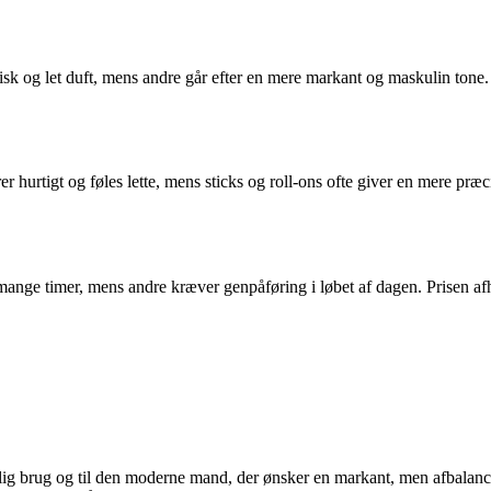
n frisk og let duft, mens andre går efter en mere markant og maskulin t
er hurtigt og føles lette, mens sticks og roll-ons ofte giver en mere pr
 mange timer, mens andre kræver genpåføring i løbet af dagen. Prisen afh
glig brug og til den moderne mand, der ønsker en markant, men afbalance