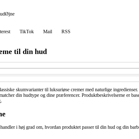
ud
Øjne
terest
TikTok
Mail
RSS
eme til din hud
assiske skumvarianter til luksuriøse cremer med naturlige ingredienser. 
r matcher din hudtype og dine præferencer. Produktbeskrivelserne er base
.
me
handler i høj grad om, hvordan produktet passer til din hud og din barb