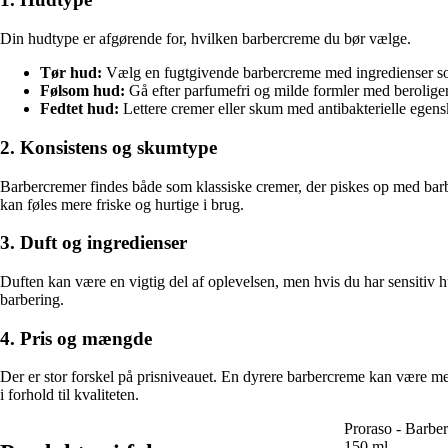
Din hudtype er afgørende for, hvilken barbercreme du bør vælge.
Tør hud:
Vælg en fugtgivende barbercreme med ingredienser som
Følsom hud:
Gå efter parfumefri og milde formler med beroligen
Fedtet hud:
Lettere cremer eller skum med antibakterielle egens
2. Konsistens og skumtype
Barbercremer findes både som klassiske cremer, der piskes op med barb
kan føles mere friske og hurtige i brug.
3. Duft og ingredienser
Duften kan være en vigtig del af oplevelsen, men hvis du har sensitiv h
barbering.
4. Pris og mængde
Der er stor forskel på prisniveauet. En dyrere barbercreme kan være me
i forhold til kvaliteten.
Proraso - Barbe
150 ml