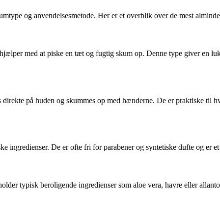
skumtype og anvendelsesmetode. Her er et overblik over de mest almindel
ælper med at piske en tæt og fugtig skum op. Denne type giver en luks
 direkte på huden og skummes op med hænderne. De er praktiske til hver
ke ingredienser. De er ofte fri for parabener og syntetiske dufte og er 
holder typisk beroligende ingredienser som aloe vera, havre eller allanto