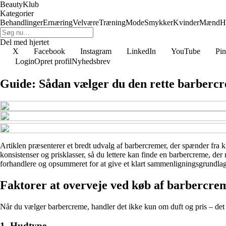
BeautyKlub
Kategorier
Behandlinger
Ernæring
Velvære
Træning
Mode
Smykker
Kvinder
Mænd
H
Del med hjertet
X
Facebook
Instagram
LinkedIn
YouTube
Pin
Login
Opret profil
Nyhedsbrev
Guide: Sådan vælger du den rette barbercr
Artiklen præsenterer et bredt udvalg af barbercremer, der spænder fra kl
konsistenser og prisklasser, så du lettere kan finde en barbercreme, de
forhandlere og opsummeret for at give et klart sammenligningsgrundlag
Faktorer at overveje ved køb af barbercre
Når du vælger barbercreme, handler det ikke kun om duft og pris – det 
1. Hudtype