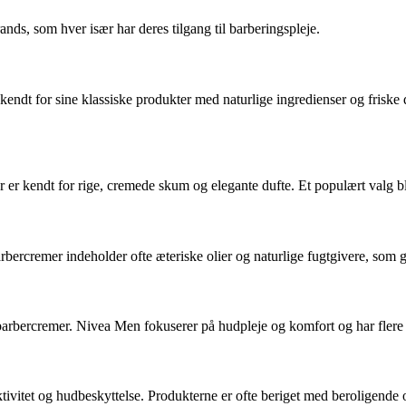
ds, som hver især har deres tilgang til barberingspleje.
kendt for sine klassiske produkter med naturlige ingredienser og friske d
 er kendt for rige, cremede skum og elegante dufte. Et populært valg bla
bercremer indeholder ofte æteriske olier og naturlige fugtgivere, som g
barbercremer. Nivea Men fokuserer på hudpleje og komfort og har flere va
itet og hudbeskyttelse. Produkterne er ofte beriget med beroligende og