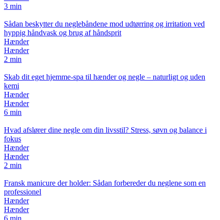
3 min
Sådan beskytter du neglebåndene mod udtørring og irritation ved
hyppig håndvask og brug af håndsprit
Hænder
Hænder
2 min
Skab dit eget hjemme-spa til hænder og negle – naturligt og uden
kemi
Hænder
Hænder
6 min
Hvad afslører dine negle om din livsstil? Stress, søvn og balance i
fokus
Hænder
Hænder
2 min
Fransk manicure der holder: Sådan forbereder du neglene som en
professionel
Hænder
Hænder
6 min