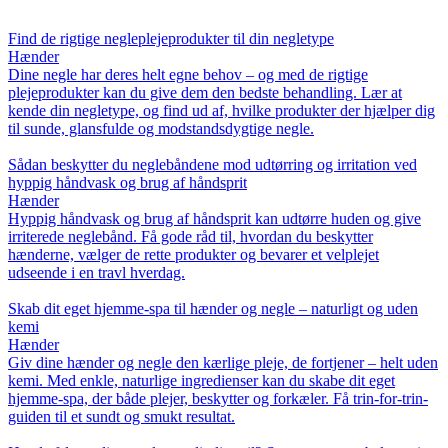
Find de rigtige negleplejeprodukter til din negletype
Hænder
Dine negle har deres helt egne behov – og med de rigtige
plejeprodukter kan du give dem den bedste behandling. Lær at
kende din negletype, og find ud af, hvilke produkter der hjælper dig
til sunde, glansfulde og modstandsdygtige negle.
Sådan beskytter du neglebåndene mod udtørring og irritation ved
hyppig håndvask og brug af håndsprit
Hænder
Hyppig håndvask og brug af håndsprit kan udtørre huden og give
irriterede neglebånd. Få gode råd til, hvordan du beskytter
hænderne, vælger de rette produkter og bevarer et velplejet
udseende i en travl hverdag.
Skab dit eget hjemme-spa til hænder og negle – naturligt og uden
kemi
Hænder
Giv dine hænder og negle den kærlige pleje, de fortjener – helt uden
kemi. Med enkle, naturlige ingredienser kan du skabe dit eget
hjemme-spa, der både plejer, beskytter og forkæler. Få trin-for-trin-
guiden til et sundt og smukt resultat.