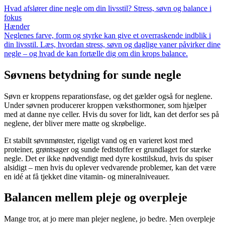
Hvad afslører dine negle om din livsstil? Stress, søvn og balance i
fokus
Hænder
Neglenes farve, form og styrke kan give et overraskende indblik i
din livsstil. Læs, hvordan stress, søvn og daglige vaner påvirker dine
negle – og hvad de kan fortælle dig om din krops balance.
Søvnens betydning for sunde negle
Søvn er kroppens reparationsfase, og det gælder også for neglene.
Under søvnen producerer kroppen væksthormoner, som hjælper
med at danne nye celler. Hvis du sover for lidt, kan det derfor ses på
neglene, der bliver mere matte og skrøbelige.
Et stabilt søvnmønster, rigeligt vand og en varieret kost med
proteiner, grøntsager og sunde fedtstoffer er grundlaget for stærke
negle. Det er ikke nødvendigt med dyre kosttilskud, hvis du spiser
alsidigt – men hvis du oplever vedvarende problemer, kan det være
en idé at få tjekket dine vitamin- og mineralniveauer.
Balancen mellem pleje og overpleje
Mange tror, at jo mere man plejer neglene, jo bedre. Men overpleje