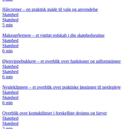
Hårcremer – en praktisk guide til valg og anvendelse
Skønhed
Skønhed
5 min
Makeupfjernere – et vigtigt redskab i din skønhedsrutine
Skønhed
Skønhed
6 min
Øjenvippebukkere – et overblik over funktioner og udformninger
Skønhed
Skønhed
6 min
Negleklippere – et overblik over praktiske løsninger til neglepleje
Skønhed
Skønhed
6 min
Overblik over kontaktlinser i forskellige designs og farver
Skønhed
Skønhed
2 min