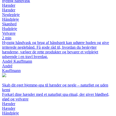
hyppig håndvask
Hænder
Hænder
Neglepleje
Håndpleje
Skønhed
Hudpleje
Velvære
2 min
Hyppig håndvask og brug af håndsprit kan udtørre huden og give
irriterede neglebånd. Få gode råd til, hvordan du beskytter
hænderne, vælger de rette produkter og bevarer et velplejet
udseende i en travl hverdag.
André Kauffmann
André
Kauffmann
Skab dit eget hjemme-spa til hænder og negle – naturligt og uden
kemi
Forkæl dine hænder med et naturligt spa-ritual, der giver blødhed,
glød og velvære
Hænder
Hænder
Håndpleje