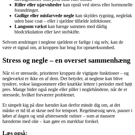
Riller eller ujævnheder
kan opstå ved stress eller hormonelle
forandringer.
Gullige eller misfarvede negle
kan skyldes rygning, neglelak
uden base coat – eller i sjældne tilfælde infektioner.
Langsom vækst
kan hænge sammen med dårlig
blodcirkulation eller lavt stofskifte.
Selvom ændringer i neglene sjældent er farlige i sig selv, kan de
være et signal om, at kroppen har brug for opmærksomhed.
Stress og negle – en overset sammenhæng
Når vi er stressede, prioriterer kroppen de vigtigste funktioner – og
neglevækst er ikke en af dem. Det betyder, at neglene kan blive
tyndere, vokse langsommere eller knække lettere i perioder med højt
pres. Mange bider også negle eller piller i neglebåndene, når de er
stressede, hvilket forværrer problemet.
Et simpelt kig på dine hænder kan derfor minde dig om, at det
måske er tid til at skrue ned for tempoet. Regelmæssig søvn, pauser i
løbet af dagen og små afstressende rutiner – som at massere
hænderne med olie – kan gøre en mærkbar forskel.
Læs også: