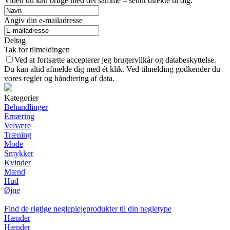
Viden du kan bruge med det samme – sendt direkte til dig.
Angiv din e-mailadresse
Deltag
Tak for tilmeldingen
Ved at fortsætte accepterer jeg brugervilkår og databeskyttelse.
Du kan altid afmelde dig med ét klik. Ved tilmelding godkender du
vores regler og håndtering af data.
Kategorier
Behandlinger
Ernæring
Velvære
Træning
Mode
Smykker
Kvinder
Mænd
Hud
Øjne
Find de rigtige negleplejeprodukter til din negletype
Hænder
Hænder