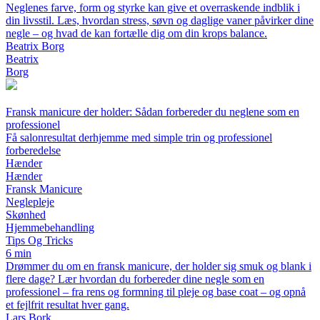
Neglenes farve, form og styrke kan give et overraskende indblik i
din livsstil. Læs, hvordan stress, søvn og daglige vaner påvirker dine
negle – og hvad de kan fortælle dig om din krops balance.
Beatrix Borg
Beatrix
Borg
Fransk manicure der holder: Sådan forbereder du neglene som en
professionel
Få salonresultat derhjemme med simple trin og professionel
forberedelse
Hænder
Hænder
Fransk Manicure
Neglepleje
Skønhed
Hjemmebehandling
Tips Og Tricks
6 min
Drømmer du om en fransk manicure, der holder sig smuk og blank i
flere dage? Lær hvordan du forbereder dine negle som en
professionel – fra rens og formning til pleje og base coat – og opnå
et fejlfrit resultat hver gang.
Lars Bork