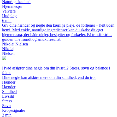
Naturlig skønhed
Hjemmespa
Velvære
Hudpleje
6 min
Giv dine hænder og negle den kærlige pleje, de fortjener – helt uden
kemi. Med enkle, naturlige ingredienser kan du skabe dit eget
hjemme-spa, der både plejer, beskytter og forkæler. Få trin-for-trin-
guiden til et sundt og smukt resultat.
Nikolaj Nielsen
Nikolaj
Nielsen
Hvad afslører dine negle om din livsstil? Stress, søvn og balance i
fokus
Dine negle kan afsløre mere om din sundhed, end du tror
Hænder
Hænder
Sundhed
Livsstil
Stress
Søvn
Kropssignaler
2 min