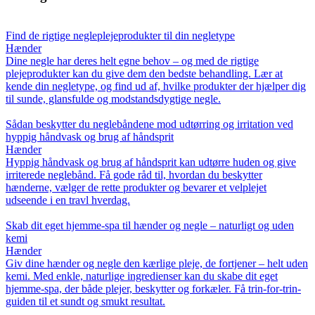
Find de rigtige negleplejeprodukter til din negletype
Hænder
Dine negle har deres helt egne behov – og med de rigtige
plejeprodukter kan du give dem den bedste behandling. Lær at
kende din negletype, og find ud af, hvilke produkter der hjælper dig
til sunde, glansfulde og modstandsdygtige negle.
Sådan beskytter du neglebåndene mod udtørring og irritation ved
hyppig håndvask og brug af håndsprit
Hænder
Hyppig håndvask og brug af håndsprit kan udtørre huden og give
irriterede neglebånd. Få gode råd til, hvordan du beskytter
hænderne, vælger de rette produkter og bevarer et velplejet
udseende i en travl hverdag.
Skab dit eget hjemme-spa til hænder og negle – naturligt og uden
kemi
Hænder
Giv dine hænder og negle den kærlige pleje, de fortjener – helt uden
kemi. Med enkle, naturlige ingredienser kan du skabe dit eget
hjemme-spa, der både plejer, beskytter og forkæler. Få trin-for-trin-
guiden til et sundt og smukt resultat.