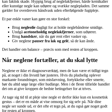
kan faktisk skade. Hyppig brug af neglelakfjerner, hårde kemikalier
eller kunstige negle kan udtørre og svække neglepladen. Det samme
gælder for overdreven håndvask uden efterfølgende fugtpleje.
Et par enkle vaner kan gøre en stor forskel:
Brug
negleolie
dagligt for at holde neglebåndene smidige.
Undgå
acetoneholdig neglelakfjerner
, som udtørrer.
Brug
handsker
, når du gør rent eller vasker op.
Giv neglene
pauser fra lak og gelé
, så de kan ånde.
Det handler om balance – præcis som med resten af kroppen.
Når neglene fortæller, at du skal lytte
Neglene er ikke et diagnoseværktøj, men de kan være et tidligt tegn
på, at noget i din livsstil bør justeres. Hvis du pludselig oplever
markante forandringer, som misfarvning, fortykkelse eller smerte,
bør du altid søge læge eller hudlæge. Men i de fleste tilfælde handler
det om at give kroppen de bedste betingelser for at trives.
At tage sig tid til at pleje sine negle er derfor ikke kun en kosmetisk
gestus – det er en måde at vise omsorg for sig selv på. Når dine
negle ser sunde ud, er det ofte et tegn på, at du også gør noget godt
for resten af kroppen.