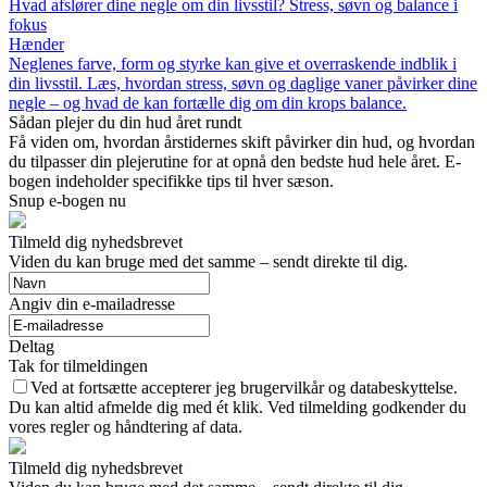
Hvad afslører dine negle om din livsstil? Stress, søvn og balance i
fokus
Hænder
Neglenes farve, form og styrke kan give et overraskende indblik i
din livsstil. Læs, hvordan stress, søvn og daglige vaner påvirker dine
negle – og hvad de kan fortælle dig om din krops balance.
Sådan plejer du din hud året rundt
Få viden om, hvordan årstidernes skift påvirker din hud, og hvordan
du tilpasser din plejerutine for at opnå den bedste hud hele året. E-
bogen indeholder specifikke tips til hver sæson.
Snup e-bogen nu
Tilmeld dig nyhedsbrevet
Viden du kan bruge med det samme – sendt direkte til dig.
Angiv din e-mailadresse
Deltag
Tak for tilmeldingen
Ved at fortsætte accepterer jeg brugervilkår og databeskyttelse.
Du kan altid afmelde dig med ét klik. Ved tilmelding godkender du
vores regler og håndtering af data.
Tilmeld dig nyhedsbrevet