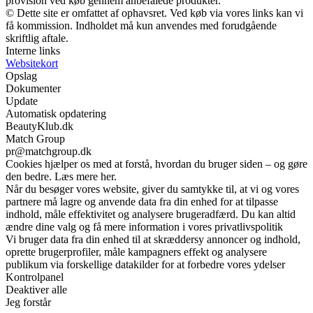
provision ved køb gennem anbefalede produkter.
© Dette site er omfattet af ophavsret. Ved køb via vores links kan vi
få kommission. Indholdet må kun anvendes med forudgående
skriftlig aftale.
Interne links
Websitekort
Opslag
Dokumenter
Update
Automatisk opdatering
BeautyKlub.dk
Match Group
pr@matchgroup.dk
Cookies hjælper os med at forstå, hvordan du bruger siden – og gøre
den bedre. Læs mere her.
Når du besøger vores website, giver du samtykke til, at vi og vores
partnere må lagre og anvende data fra din enhed for at tilpasse
indhold, måle effektivitet og analysere brugeradfærd. Du kan altid
ændre dine valg og få mere information i vores privatlivspolitik
Vi bruger data fra din enhed til at skræddersy annoncer og indhold,
oprette brugerprofiler, måle kampagners effekt og analysere
publikum via forskellige datakilder for at forbedre vores ydelser
Kontrolpanel
Deaktiver alle
Jeg forstår