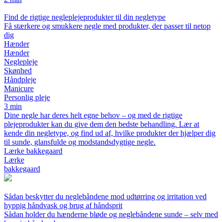
Find de rigtige negleplejeprodukter til din negletype
Få stærkere og smukkere negle med produkter, der passer til netop
dig
Hænder
Hænder
Neglepleje
Skønhed
Håndpleje
Manicure
Personlig pleje
3 min
Dine negle har deres helt egne behov – og med de rigtige
plejeprodukter kan du give dem den bedste behandling. Lær at
kende din negletype, og find ud af, hvilke produkter der hjælper dig
til sunde, glansfulde og modstandsdygtige negle.
Lærke bakkegaard
Lærke
bakkegaard
Sådan beskytter du neglebåndene mod udtørring og irritation ved
hyppig håndvask og brug af håndsprit
Sådan holder du hænderne bløde og neglebåndene sunde – selv med