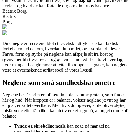
din livsstil. Læs, hvordan stress, søvn og daglige vaner påvirker dine
negle – og hvad de kan fortælle dig om din krops balance.
Beatrix Borg
Beatrix
Borg
Dine negle er mere end blot et æstetisk udtryk – de kan faktisk
fortælle en hel del om, hvordan du har det, og hvordan du lever.
Farve, form og styrke på neglene kan afspejle alt fra kost og
søvnvaner til stressniveau og generel sundhed. I en travl hverdag,
hvor mange af os glemmer at lytte til kroppens signaler, kan neglene
være et overraskende ærligt spejl af vores livsstil.
Neglene som små sundhedsbarometre
Neglene består primært af keratin – det samme protein, som findes i
hår og hud. Når kroppen er i balance, vokser neglene jævnt og har
en glat, ensartet overflade. Men hvis du oplever, at de bliver skøre,
misfarvede eller får riller, kan det være et tegn på, at noget er ude af
balance.
Tynde og skrøbelige negle
kan pege på mangel på
næringsstoffer som jern, zink eller biotin.