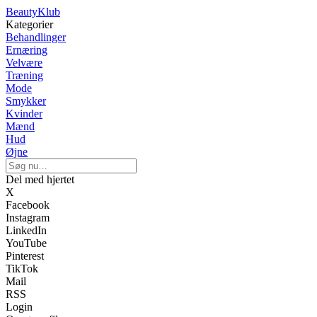
BeautyKlub
Kategorier
Behandlinger
Ernæring
Velvære
Træning
Mode
Smykker
Kvinder
Mænd
Hud
Øjne
Del med hjertet
X
Facebook
Instagram
LinkedIn
YouTube
Pinterest
TikTok
Mail
RSS
Login