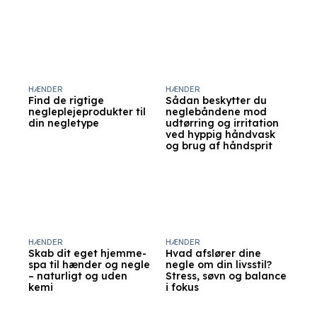
HÆNDER
HÆNDER
Find de rigtige
Sådan beskytter du
negleplejeprodukter til
neglebåndene mod
din negletype
udtørring og irritation
ved hyppig håndvask
og brug af håndsprit
HÆNDER
HÆNDER
Skab dit eget hjemme-
Hvad afslører dine
spa til hænder og negle
negle om din livsstil?
– naturligt og uden
Stress, søvn og balance
kemi
i fokus