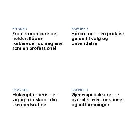
HÆNDER
SKØNHED
Fransk manicure der
Hårcremer – en praktisk
holder: Sådan
guide til valg og
forbereder du neglene
anvendelse
som en professionel
SKØNHED
SKØNHED
Makeupfjernere – et
Øjenvippebukkere – et
vigtigt redskab i din
overblik over funktioner
skønhedsrutine
og udformninger