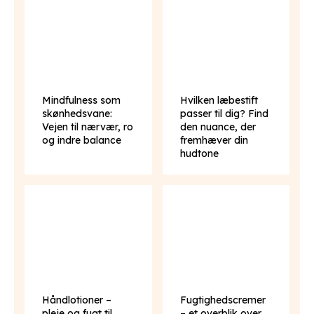
Mindfulness som
Hvilken læbestift
skønhedsvane:
passer til dig? Find
Vejen til nærvær, ro
den nuance, der
og indre balance
fremhæver din
hudtone
Håndlotioner –
Fugtighedscremer
pleje og fugt til
– et overblik over