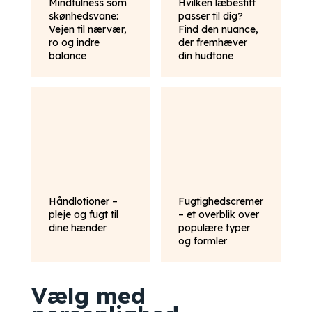
Mindfulness som
Hvilken læbestift
skønhedsvane:
passer til dig?
Vejen til nærvær,
Find den nuance,
ro og indre
der fremhæver
balance
din hudtone
Håndlotioner –
Fugtighedscremer
pleje og fugt til
– et overblik over
dine hænder
populære typer
og formler
Vælg med