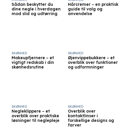
Sådan beskytter du
Hårcremer – en praktisk
dine negle i hverdagen
guide til valg og
mod slid og udtørring
anvendelse
SKØNHED
SKØNHED
Makeupfjernere – et
Øjenvippebukkere – et
vigtigt redskab i din
overblik over funktioner
skønhedsrutine
og udformninger
SKØNHED
SKØNHED
Negleklippere – et
Overblik over
overblik over praktiske
kontaktlinser i
løsninger til neglepleje
forskellige designs og
farver