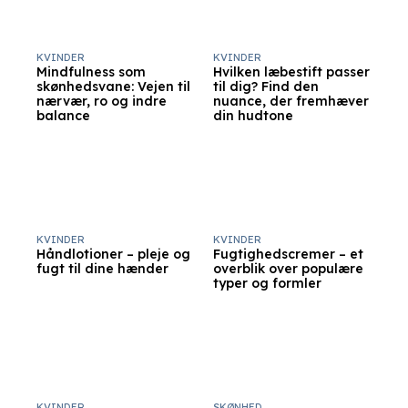
KVINDER
KVINDER
Mindfulness som
Hvilken læbestift passer
skønhedsvane: Vejen til
til dig? Find den
nærvær, ro og indre
nuance, der fremhæver
balance
din hudtone
KVINDER
KVINDER
Håndlotioner – pleje og
Fugtighedscremer – et
fugt til dine hænder
overblik over populære
typer og formler
KVINDER
SKØNHED