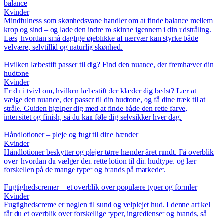
balance
Kvinder
Mindfulness som skønhedsvane handler om at finde balance mellem
krop og sind – og lade den indre ro skinne igennem i din udstråling.
Læs, hvordan små daglige øjeblikke af nærvær kan styrke både
velvære, selvtillid og naturlig skønhed.
Hvilken læbestift passer til dig? Find den nuance, der fremhæver din
hudtone
Kvinder
Er du i tvivl om, hvilken læbestift der klæder dig bedst? Lær at
vælge den nuance, der passer til din hudtone, og få dine træk til at
stråle. Guiden hjælper dig med at finde både den rette farve,
intensitet og finish, så du kan føle dig selvsikker hver dag.
Håndlotioner – pleje og fugt til dine hænder
Kvinder
Håndlotioner beskytter og plejer tørre hænder året rundt. Få overblik
over, hvordan du vælger den rette lotion til din hudtype, og lær
forskellen på de mange typer og brands på markedet.
Fugtighedscremer – et overblik over populære typer og formler
Kvinder
Fugtighedscreme er nøglen til sund og velplejet hud. I denne artikel
får du et overblik over forskellige typer, ingredienser og brands, så