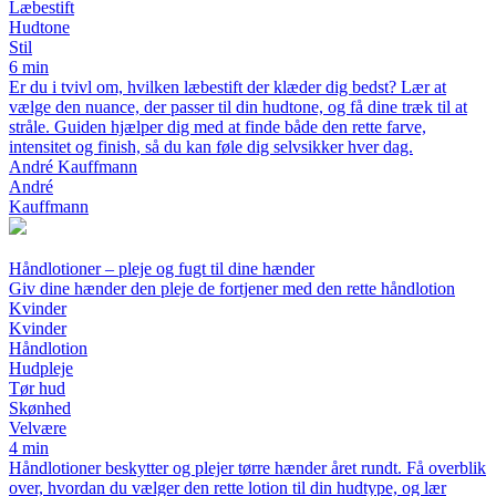
Læbestift
Hudtone
Stil
6 min
Er du i tvivl om, hvilken læbestift der klæder dig bedst? Lær at
vælge den nuance, der passer til din hudtone, og få dine træk til at
stråle. Guiden hjælper dig med at finde både den rette farve,
intensitet og finish, så du kan føle dig selvsikker hver dag.
André Kauffmann
André
Kauffmann
Håndlotioner – pleje og fugt til dine hænder
Giv dine hænder den pleje de fortjener med den rette håndlotion
Kvinder
Kvinder
Håndlotion
Hudpleje
Tør hud
Skønhed
Velvære
4 min
Håndlotioner beskytter og plejer tørre hænder året rundt. Få overblik
over, hvordan du vælger den rette lotion til din hudtype, og lær