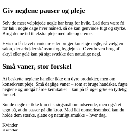
Giv neglene pauser og pleje
Selv de mest velplejede negle har brug for hvile. Lad dem være fri
for lak i nogle dage hver måned, så de kan genvinde fugt og styrke.
Brug denne tid til ekstra pleje med olie og creme.
Hvis du får lavet manicure eller bruger kunstige negle, så vælg en
salon, der arbejder skånsomt og hygiejnisk. Overdreven brug af
akryl eller gelé kan på sigt svække den naturlige negl.
Små vaner, stor forskel
At beskytte neglene handler ikke om dyre produkter, men om
konsekvent pleje. Små daglige vaner – som at bruge handsker, fugte
neglene og undgå hårde kemikalier – kan på få uger gøre en tydelig
forskel.
Sunde negle er ikke kun et spørgsmål om udseende, men også et
tegn på, at du passer på din krop. Med lidt opmærksomhed kan du
holde dem stærke, glatte og naturligt smukke – hver dag.
Kvinder
Kvinder