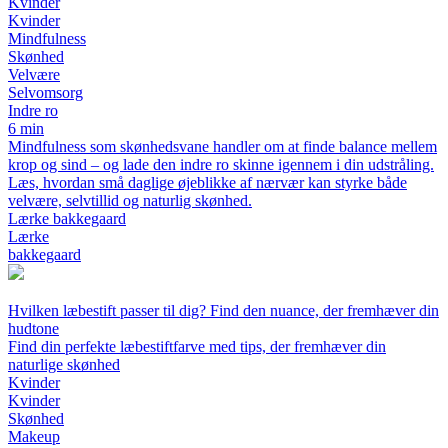
Kvinder
Kvinder
Mindfulness
Skønhed
Velvære
Selvomsorg
Indre ro
6 min
Mindfulness som skønhedsvane handler om at finde balance mellem
krop og sind – og lade den indre ro skinne igennem i din udstråling.
Læs, hvordan små daglige øjeblikke af nærvær kan styrke både
velvære, selvtillid og naturlig skønhed.
Lærke bakkegaard
Lærke
bakkegaard
Hvilken læbestift passer til dig? Find den nuance, der fremhæver din
hudtone
Find din perfekte læbestiftfarve med tips, der fremhæver din
naturlige skønhed
Kvinder
Kvinder
Skønhed
Makeup