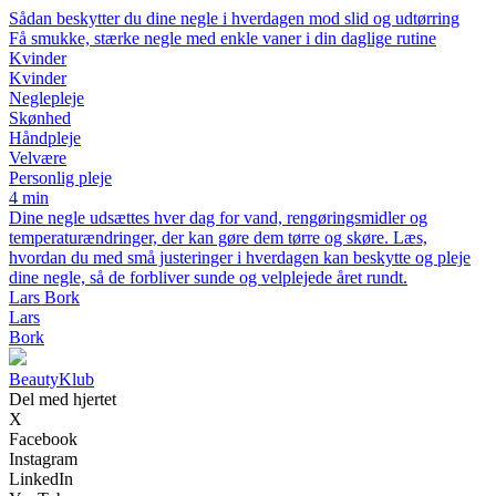
Sådan beskytter du dine negle i hverdagen mod slid og udtørring
Få smukke, stærke negle med enkle vaner i din daglige rutine
Kvinder
Kvinder
Neglepleje
Skønhed
Håndpleje
Velvære
Personlig pleje
4 min
Dine negle udsættes hver dag for vand, rengøringsmidler og
temperaturændringer, der kan gøre dem tørre og skøre. Læs,
hvordan du med små justeringer i hverdagen kan beskytte og pleje
dine negle, så de forbliver sunde og velplejede året rundt.
Lars Bork
Lars
Bork
BeautyKlub
Del med hjertet
X
Facebook
Instagram
LinkedIn