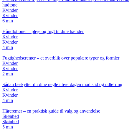
hudtone
Kvinder
Kvinder
6 min
Håndlotioner – pleje og fugt til dine hænder
Kvinder
Kvinder
4 min
Fugtighedscremer – et overblik over populære typer og formler
Kvinder
Kvinder
2 min
Sådan beskytter du dine negle i hverdagen mod slid og udtørring
Kvinder
Kvinder
4 min
Hårcremer – en praktisk guide til valg og anvendelse
Skønhed
Skønhed
5 min