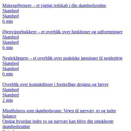
Makeupfjernere – et vigtigt redskab i din skønhedsrutine
Skønhed
Skønhed
6 min
Øjenvippebukkere – et overblik over funktioner og udformninger
Skønhed
Skønhed
6 min
Negleklippere – et overblik over praktiske løsninger til neglepleje
Skønhed
Skønhed
6 min
Overblik over kontaktlinser i forskellige designs og farver
Skønhed
Skønhed
2 min
Mindfulness som skønhedsvane: Vejen til nærvær, ro og indre
balance
Opdag hvordan indre ro og nærvær kan blive din smukkeste
skønhedsrutine