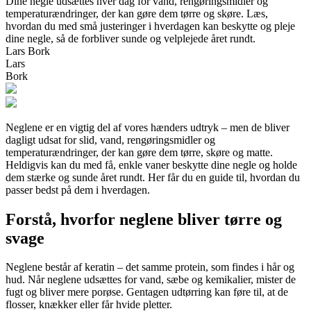
Dine negle udsættes hver dag for vand, rengøringsmidler og
temperaturændringer, der kan gøre dem tørre og skøre. Læs,
hvordan du med små justeringer i hverdagen kan beskytte og pleje
dine negle, så de forbliver sunde og velplejede året rundt.
Lars Bork
Lars
Bork
Neglene er en vigtig del af vores hænders udtryk – men de bliver
dagligt udsat for slid, vand, rengøringsmidler og
temperaturændringer, der kan gøre dem tørre, skøre og matte.
Heldigvis kan du med få, enkle vaner beskytte dine negle og holde
dem stærke og sunde året rundt. Her får du en guide til, hvordan du
passer bedst på dem i hverdagen.
Forstå, hvorfor neglene bliver tørre og
svage
Neglene består af keratin – det samme protein, som findes i hår og
hud. Når neglene udsættes for vand, sæbe og kemikalier, mister de
fugt og bliver mere porøse. Gentagen udtørring kan føre til, at de
flosser, knækker eller får hvide pletter.