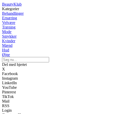
BeautyKlub
Kategorier
Behandlinger
Ernæring
Velvære
Træning
Mode
Smykker
Kvinder
Mænd
Hud
Øjne
Del med hjertet
X
Facebook
Instagram
LinkedIn
YouTube
Pinterest
TikTok
Mail
RSS
Login