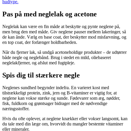
hudtype.
Pas på med neglelak og acetone
Neglelak kan være en fin måde at beskytte og pynte neglene på,
men brug den med måde. Giv neglene pauser mellem lakeringer, så
de kan ånde. Vælg en base coat, der beskytter mod misfarvning, og
en top coat, der forlænger holdbarheden.
Når du fjerner lak, så undgå acetoneholdige produkter – de udtørrer
både negle og neglebånd. Brug i stedet en mild, oliebaseret
neglelakfjerner, og afslut med fugtpleje.
Spis dig til stærkere negle
Neglenes sundhed begynder indefra. En varieret kost med
tilstrækkeligt protein, zink, jern og B-vitaminer er vigtig for, at
neglene kan vokse stærke og sunde. Fødevarer som æg, nødder,
fisk, fuldkorn og grøntsager bidrager med de nødvendige
næringsstoffer.
Hvis du ofte oplever, at neglene knækker eller vokser langsomt, kan
du tale med din læge om, hvorvidt du mangler bestemte vitaminer
eller mineraler.