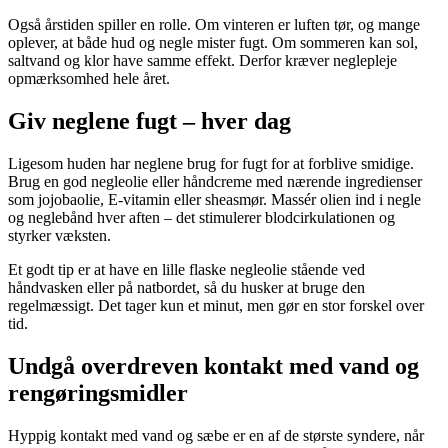
Også årstiden spiller en rolle. Om vinteren er luften tør, og mange
oplever, at både hud og negle mister fugt. Om sommeren kan sol,
saltvand og klor have samme effekt. Derfor kræver neglepleje
opmærksomhed hele året.
Giv neglene fugt – hver dag
Ligesom huden har neglene brug for fugt for at forblive smidige.
Brug en god negleolie eller håndcreme med nærende ingredienser
som jojobaolie, E-vitamin eller sheasmør. Massér olien ind i negle
og neglebånd hver aften – det stimulerer blodcirkulationen og
styrker væksten.
Et godt tip er at have en lille flaske negleolie stående ved
håndvasken eller på natbordet, så du husker at bruge den
regelmæssigt. Det tager kun et minut, men gør en stor forskel over
tid.
Undgå overdreven kontakt med vand og
rengøringsmidler
Hyppig kontakt med vand og sæbe er en af de største syndere, når