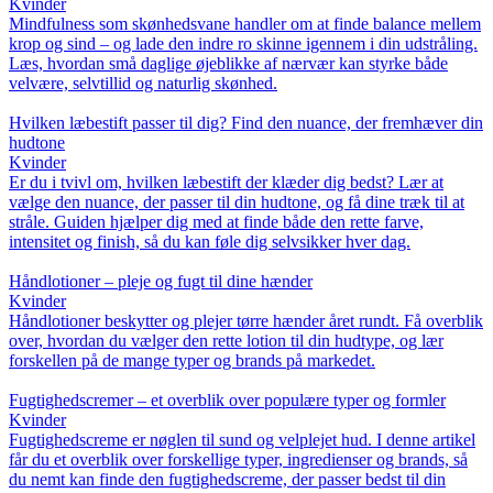
Kvinder
Mindfulness som skønhedsvane handler om at finde balance mellem
krop og sind – og lade den indre ro skinne igennem i din udstråling.
Læs, hvordan små daglige øjeblikke af nærvær kan styrke både
velvære, selvtillid og naturlig skønhed.
Hvilken læbestift passer til dig? Find den nuance, der fremhæver din
hudtone
Kvinder
Er du i tvivl om, hvilken læbestift der klæder dig bedst? Lær at
vælge den nuance, der passer til din hudtone, og få dine træk til at
stråle. Guiden hjælper dig med at finde både den rette farve,
intensitet og finish, så du kan føle dig selvsikker hver dag.
Håndlotioner – pleje og fugt til dine hænder
Kvinder
Håndlotioner beskytter og plejer tørre hænder året rundt. Få overblik
over, hvordan du vælger den rette lotion til din hudtype, og lær
forskellen på de mange typer og brands på markedet.
Fugtighedscremer – et overblik over populære typer og formler
Kvinder
Fugtighedscreme er nøglen til sund og velplejet hud. I denne artikel
får du et overblik over forskellige typer, ingredienser og brands, så
du nemt kan finde den fugtighedscreme, der passer bedst til din