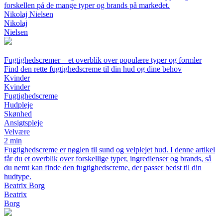
forskellen på de mange typer og brands på markedet.
Nikolaj Nielsen
Nikolaj
Nielsen
Fugtighedscremer – et overblik over populære typer og formler
Find den rette fugtighedscreme til din hud og dine behov
Kvinder
Kvinder
Fugtighedscreme
Hudpleje
Skønhed
Ansigtspleje
Velvære
2 min
Fugtighedscreme er nøglen til sund og velplejet hud. I denne artikel
får du et overblik over forskellige typer, ingredienser og brands, så
du nemt kan finde den fugtighedscreme, der passer bedst til din
hudtype.
Beatrix Borg
Beatrix
Borg