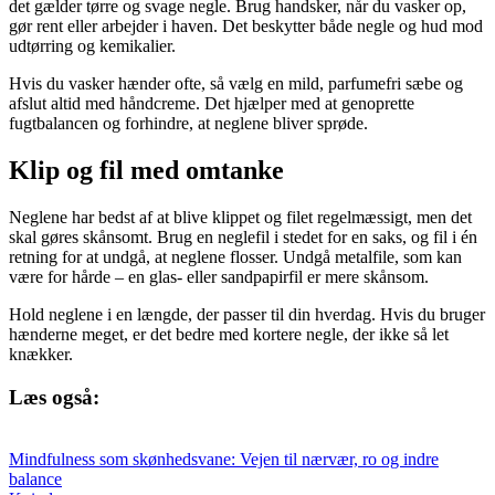
det gælder tørre og svage negle. Brug handsker, når du vasker op,
gør rent eller arbejder i haven. Det beskytter både negle og hud mod
udtørring og kemikalier.
Hvis du vasker hænder ofte, så vælg en mild, parfumefri sæbe og
afslut altid med håndcreme. Det hjælper med at genoprette
fugtbalancen og forhindre, at neglene bliver sprøde.
Klip og fil med omtanke
Neglene har bedst af at blive klippet og filet regelmæssigt, men det
skal gøres skånsomt. Brug en neglefil i stedet for en saks, og fil i én
retning for at undgå, at neglene flosser. Undgå metalfile, som kan
være for hårde – en glas- eller sandpapirfil er mere skånsom.
Hold neglene i en længde, der passer til din hverdag. Hvis du bruger
hænderne meget, er det bedre med kortere negle, der ikke så let
knækker.
Læs også:
Mindfulness som skønhedsvane: Vejen til nærvær, ro og indre
balance