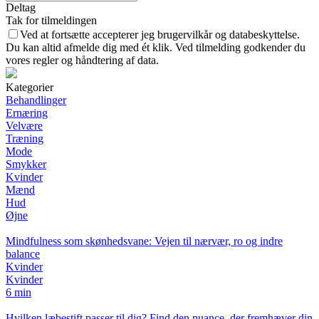
Deltag
Tak for tilmeldingen
Ved at fortsætte accepterer jeg brugervilkår og databeskyttelse.
Du kan altid afmelde dig med ét klik. Ved tilmelding godkender du
vores regler og håndtering af data.
Kategorier
Behandlinger
Ernæring
Velvære
Træning
Mode
Smykker
Kvinder
Mænd
Hud
Øjne
Mindfulness som skønhedsvane: Vejen til nærvær, ro og indre
balance
Kvinder
Kvinder
6 min
Hvilken læbestift passer til dig? Find den nuance, der fremhæver din